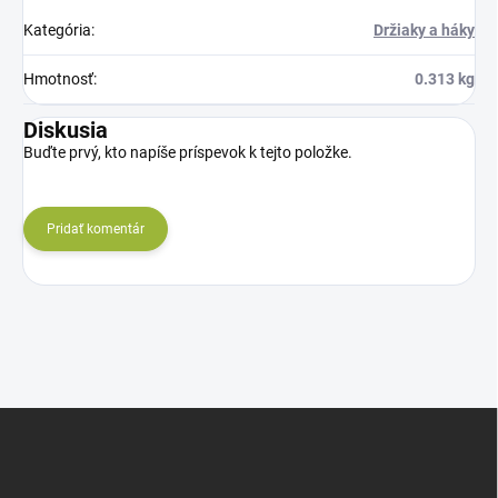
Kategória
:
Držiaky a háky
Hmotnosť
:
0.313 kg
Diskusia
Buďte prvý, kto napíše príspevok k tejto položke.
Pridať komentár
Z
á
p
ä