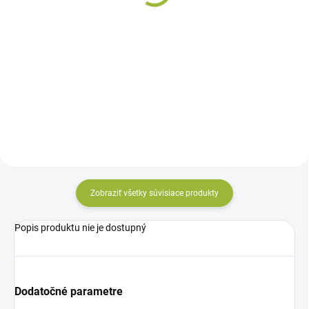
Detail
Samozavlažovací truhlík
Bergamot vyniká jednoduchým a
Samozavlažovací truhlík
elegantným spracovaním.
Bergamot vyniká jednoduchým a
Vhodný je na terasu, parapety
elegantným spracovaním.
alebo zábradlie, môžete ho využiť
Vhodný je na terasu, parapety
na pestovanie šalátov, kvetín aj...
alebo zábradlie, môžete ho využiť
na pestovanie šalátov, kvetín aj...
Zobraziť všetky súvisiace produkty
Popis produktu nie je dostupný
Dodatočné parametre