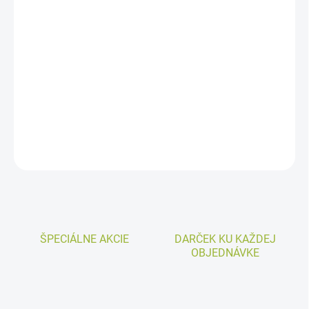
cena:
−
+
Pridať do košíka
Kovový hák na truhlíky Bergamot. Šírka zábradlia maximálne 7,5
cm. Balenie obsahuje 1 ks.
Na uchytenie jedného truhlíka potrebujete 2 kusy hákov!
OPÝTAŤ SA
ŠPECIÁLNE AKCIE
DARČEK KU KAŽDEJ
OBJEDNÁVKE