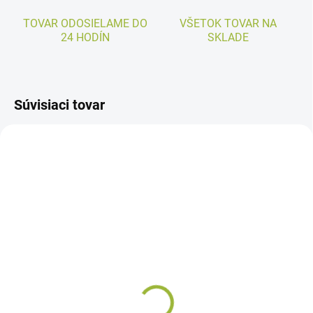
TOVAR ODOSIELAME DO
VŠETOK TOVAR NA
24 HODÍN
SKLADE
Súvisiaci tovar
SKLADOM
SKLADOM
Truhlík Bergamot hnedý
Truhlík Bergamot
terakota
€7,45
od
€7,45
od
Detail