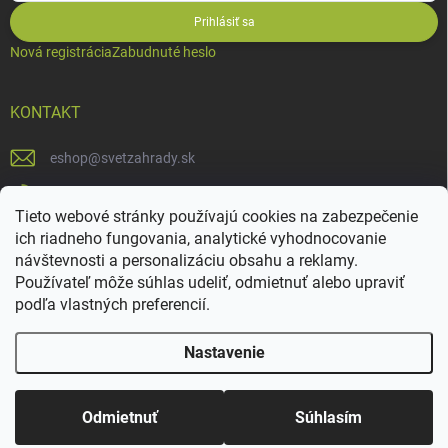
Prihlásiť sa
Nová registrácia
Zabudnuté heslo
KONTAKT
eshop
@
svetzahrady.sk
0902994455
Tieto webové stránky používajú cookies na zabezpečenie
SvetZahrady
ich riadneho fungovania, analytické vyhodnocovanie
návštevnosti a personalizáciu obsahu a reklamy.
Používateľ môže súhlas udeliť, odmietnuť alebo upraviť
podľa vlastných preferencií.
Nastavenie
Copyright 2026
Svetzahrady.sk
. Všetky práva vyhradené.
Upraviť
nastavenie cookies
Odmietnuť
Súhlasím
Vytvoril Shoptet