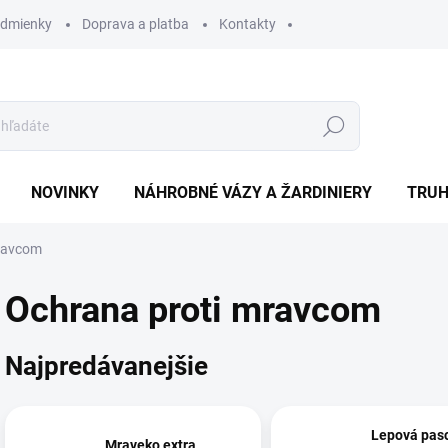
dmienky
Doprava a platba
Kontakty
Hľadať
NOVINKY
NÁHROBNÉ VÁZY A ŽARDINIERY
TRUH
ravcom
Ochrana proti mravcom
Najpredávanejšie
Lepová pas
Mraveko extra