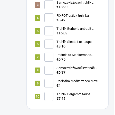
Samozavlažovací truhlík
COBBLE Trio
€18,90
FIXPOT-držiak truhlíka
€8,42
Truhlík Berberis antracit-
zelená
€16,09
Truhlík Siesta Lux-taupe
€8,10
Podmiska Mediterraneo
ANTRACIT
€0,75
Samozavlažovací kvetináč
Siesta s kovovým závesom-
€6,37
taupe
Podložka Mediterraneo Maxi -
taupe
€4
Truhlík Bergamot taupe
€7,45