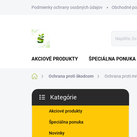
Prejsť
Podmienky ochrany osobných údajov
Obchodné po
na
obsah
AKCIOVÉ PRODUKTY
ŠPECIÁLNA PONUKA
Domov
Ochrana proti škodcom
Ochrana proti m
B
Kategórie
o
Preskočiť
č
kategórie
n
Akciové produkty
ý
Špeciálna ponuka
p
a
Novinky