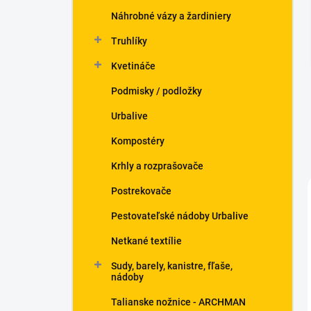
n
Náhrobné vázy a žardiniery
e
l
Truhlíky
Kvetináče
Podmisky / podložky
Urbalive
Kompostéry
Krhly a rozprašovače
Postrekovače
Pestovateľské nádoby Urbalive
Netkané textílie
Sudy, barely, kanistre, fľaše,
nádoby
Talianske nožnice - ARCHMAN