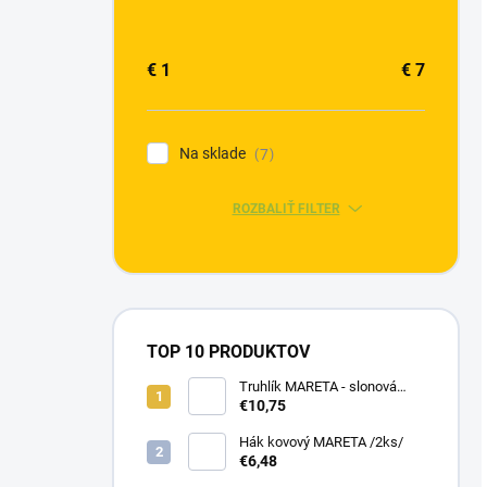
€
1
€
7
Na sklade
7
ROZBALIŤ FILTER
TOP 10 PRODUKTOV
Truhlík MARETA - slonová
kosť tmavá+svetlá
€10,75
Hák kovový MARETA /2ks/
€6,48