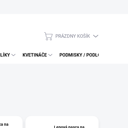
PRÁZDNY KOŠÍK
NÁKUPNÝ
KOŠÍK
LÍKY
KVETINÁČE
PODMISKY / PODLOŽKY
URB
ca na
Lepová pasca na