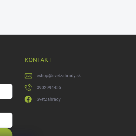
KONTAKT
eshop
@
svetzahrady.sk
0902994455
SvetZahrady