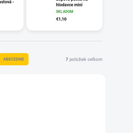
astová -
hlodavce mini
SKLADOM
€1,10
7
položiek celkom
ABECEDNE
1010
1282