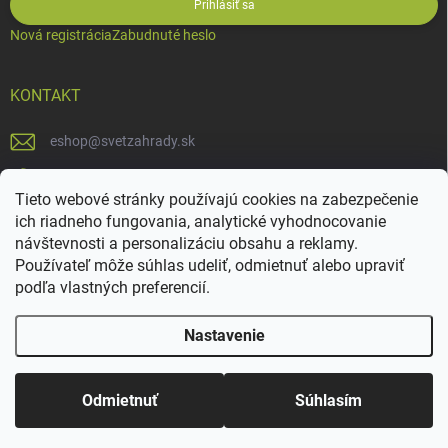
Prihlásiť sa
Nová registrácia
Zabudnuté heslo
KONTAKT
eshop
@
svetzahrady.sk
0902994455
Tieto webové stránky používajú cookies na zabezpečenie
SvetZahrady
ich riadneho fungovania, analytické vyhodnocovanie
návštevnosti a personalizáciu obsahu a reklamy.
Používateľ môže súhlas udeliť, odmietnuť alebo upraviť
podľa vlastných preferencií.
Nastavenie
Copyright 2026
Svetzahrady.sk
. Všetky práva vyhradené.
Upraviť
nastavenie cookies
Odmietnuť
Súhlasím
Vytvoril Shoptet