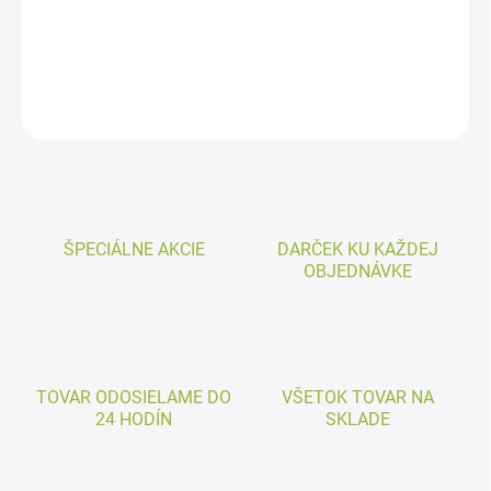
domácnostiach, skladoch či iných priestoroch.
DETAILNÉ INFORMÁCIE
OPÝTAŤ SA
ŠPECIÁLNE AKCIE
DARČEK KU KAŽDEJ
OBJEDNÁVKE
TOVAR ODOSIELAME DO
VŠETOK TOVAR NA
24 HODÍN
SKLADE