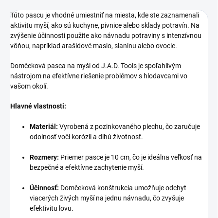
Túto pascu je vhodné umiestniť na miesta, kde ste zaznamenali
aktivitu myší, ako sú kuchyne, pivnice alebo sklady potravín. Na
zvýšenie účinnosti použite ako návnadu potraviny s intenzívnou
vôňou, napríklad arašidové maslo, slaninu alebo ovocie.
Domčeková pasca na myši od J.A.D. Tools je spoľahlivým
nástrojom na efektívne riešenie problémov s hlodavcami vo
vašom okolí.
Hlavné vlastnosti:
Materiál:
Vyrobená z pozinkovaného plechu, čo zaručuje
odolnosť voči korózii a dlhú životnosť.
Rozmery:
Priemer pasce je 10 cm, čo je ideálna veľkosť na
bezpečné a efektívne zachytenie myší.
Účinnosť:
Domčeková konštrukcia umožňuje odchyt
viacerých živých myší na jednu návnadu, čo zvyšuje
efektivitu lovu.