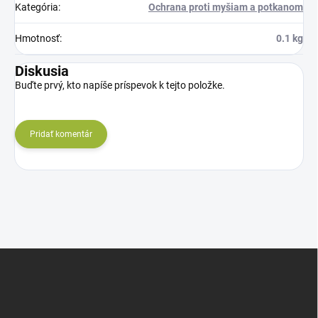
Kategória
:
Ochrana proti myšiam a potkanom
Hmotnosť
:
0.1 kg
Diskusia
Buďte prvý, kto napíše príspevok k tejto položke.
Pridať komentár
Z
á
p
ä