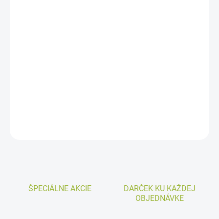
VARIANT
−
+
Pridať do košíka
Plastová podmiska Lotos je určená pod kvetináč Begónia.
Názov výrobku je jeho označenie, nie jeho rozmer.
DETAILNÉ INFORMÁCIE
OPÝTAŤ SA
ŠPECIÁLNE AKCIE
DARČEK KU KAŽDEJ
OBJEDNÁVKE