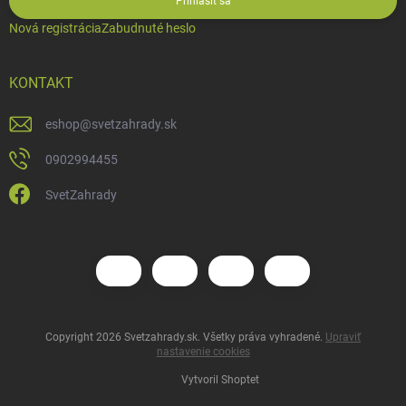
Prihlásiť sa
Nová registrácia
Zabudnuté heslo
KONTAKT
eshop
@
svetzahrady.sk
0902994455
SvetZahrady
Copyright 2026
Svetzahrady.sk
. Všetky práva vyhradené.
Upraviť
nastavenie cookies
Vytvoril Shoptet