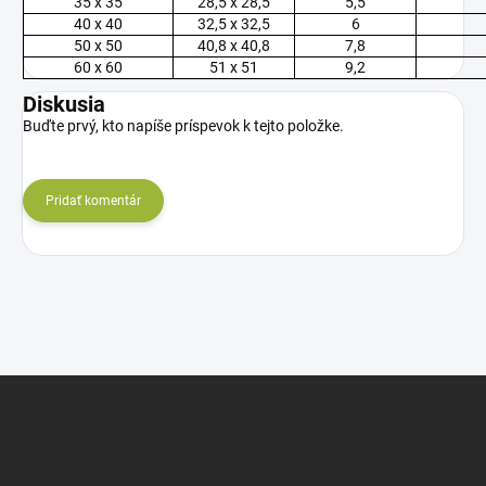
35 x 35
28,5 x 28,5
5,5
40 x 40
32,5 x 32,5
6
50 x 50
40,8 x 40,8
7,8
60 x 60
51 x 51
9,2
Diskusia
Buďte prvý, kto napíše príspevok k tejto položke.
Pridať komentár
Z
á
p
ä
t