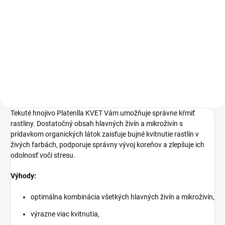
Do košíka
Kvalitné tekuté hnojivo
obohatené o vitamíny a výťažky z
Biostimulátor z morských rias na
morských rias na hnojenie
zeleninu, bylinky, ovocie a
všetkých druhov zelených,
okrasné rastliny.
okenných, balkónových a
záhradných rastlín.
Tekuté hnojivo Platenlla KVET Vám umožňuje správne kŕmiť
rastliny. Dostatočný obsah hlavných živín a mikroživín s
prídavkom organických látok zaisťuje bujné kvitnutie rastlín v
živých farbách, podporuje správny vývoj koreňov a zlepšuje ich
odolnosť voči stresu.
Výhody:
optimálna kombinácia všetkých hlavných živín a mikroživín,
výrazne viac kvitnutia,