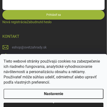
Prihlásiť sa
Nová registrácia
Zabudnuté heslo
KONTAKT
eshop
@
svetzahrady.sk
0902994455
Tieto webové stránky používajú cookies na zabezpečenie
SvetZahrady
ich riadneho fungovania, analytické vyhodnocovanie
návštevnosti a personalizáciu obsahu a reklamy.
Používateľ môže súhlas udeliť, odmietnuť alebo upraviť
podľa vlastných preferencií.
Nastavenie
Copyright 2026
Svetzahrady.sk
. Všetky práva vyhradené.
Upraviť