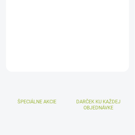
−
+
Pridať do košíka
Kvalitné tekuté hnojivo obohatené o vitamíny a výťažky z
morských rias na hnojenie všetkých druhov kvitnúcich izbových
rastlín, parapetov, balkónových a záhradných rastlín.
DETAILNÉ INFORMÁCIE
OPÝTAŤ SA
ŠPECIÁLNE AKCIE
DARČEK KU KAŽDEJ
OBJEDNÁVKE