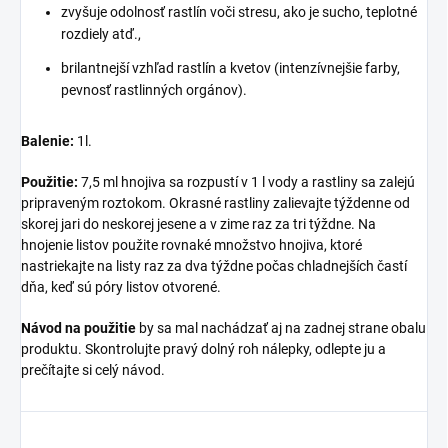
zvyšuje odolnosť rastlín voči stresu, ako je sucho, teplotné
rozdiely atď.,
brilantnejší vzhľad rastlín a kvetov (intenzívnejšie farby,
pevnosť rastlinných orgánov).
Balenie:
1l.
Použitie:
7,5 ml hnojiva sa rozpustí v 1 l vody a rastliny sa zalejú
pripraveným roztokom. Okrasné rastliny zalievajte týždenne od
skorej jari do neskorej jesene a v zime raz za tri týždne. Na
hnojenie listov použite rovnaké množstvo hnojiva, ktoré
nastriekajte na listy raz za dva týždne počas chladnejších častí
dňa, keď sú póry listov otvorené.
Návod
na použitie
by sa mal nachádzať aj na zadnej strane obalu
produktu. Skontrolujte pravý dolný roh nálepky, odlepte ju a
prečítajte si celý návod.