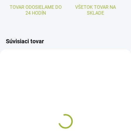
TOVAR ODOSIELAME DO
VŠETOK TOVAR NA
24 HODÍN
SKLADE
Súvisiaci tovar
SKLADOM
SKLADOM
Tekuté hnojivo LIST
Tekuté organické hnojivo
ZÁHRADA
€5,70
€4,80
Do košíka