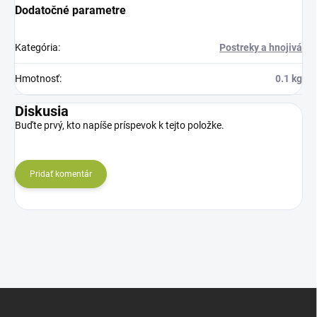
Dodatočné parametre
Kategória
:
Postreky a hnojivá
Hmotnosť
:
0.1 kg
Diskusia
Buďte prvý, kto napíše príspevok k tejto položke.
Pridať komentár
Z
á