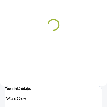
SKLADOM
Samozavlažovací truhlík
Tolita
€12,96
Detail
Predstavujeme vám
samozavlažovací truhlík Tolita –
elegantné riešenie pre váš interiér,
ktoré zabezpečí vašim rastlinám
optimálnu starostlivosť a zároveň
skrášli váš domov. Jeho...
Technické údaje:
Tolita ø 16 cm: