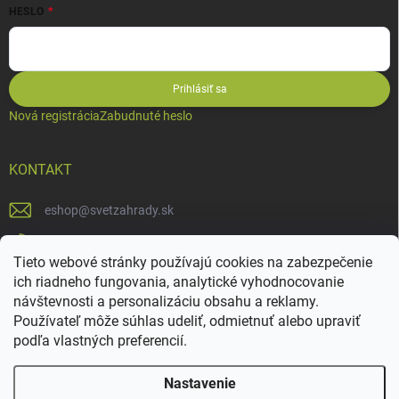
HESLO
Prihlásiť sa
Nová registrácia
Zabudnuté heslo
KONTAKT
eshop
@
svetzahrady.sk
0902994455
Tieto webové stránky používajú cookies na zabezpečenie
SvetZahrady
ich riadneho fungovania, analytické vyhodnocovanie
návštevnosti a personalizáciu obsahu a reklamy.
Používateľ môže súhlas udeliť, odmietnuť alebo upraviť
podľa vlastných preferencií.
Nastavenie