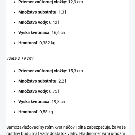
Priemer vnútornej vložky:
12,9 cm
Množstvo substrátu:
1,3 l
Množstvo vody:
0,42 l
Výška kvetináča:
16,6 cm
Hmotnosť:
0,382 kg
Tolita ø 19 cm:
Priemer vnútornej vložky:
15,3 cm
Množstvo substrátu:
2,2 l
Množstvo vody:
0,75 l
Výška kvetináča:
19,8 cm
Hmotnosť:
0,58 kg
Samozavlažovací systém kvetináčov Tolita zabezpečuje, že vaše
rastliny budú mať vždy dostatok vlahy. Hladinomer vám umožní