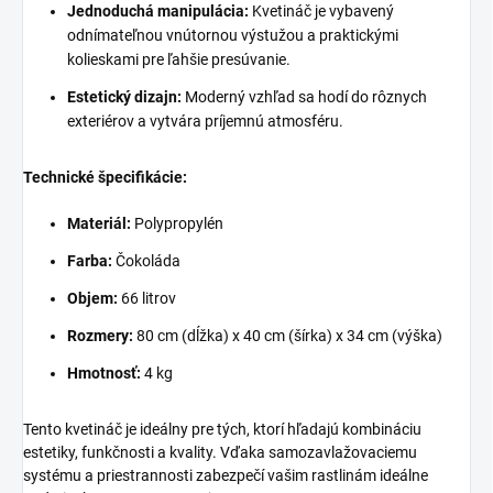
Jednoduchá manipulácia:
Kvetináč je vybavený
odnímateľnou vnútornou výstužou a praktickými
kolieskami pre ľahšie presúvanie.
Estetický dizajn:
Moderný vzhľad sa hodí do rôznych
exteriérov a vytvára príjemnú atmosféru.
Technické špecifikácie:
Materiál:
Polypropylén
Farba:
Čokoláda
Objem:
66 litrov
Rozmery:
80 cm (dĺžka) x 40 cm (šírka) x 34 cm (výška)
Hmotnosť:
4 kg
Tento kvetináč je ideálny pre tých, ktorí hľadajú kombináciu
estetiky, funkčnosti a kvality. Vďaka samozavlažovaciemu
systému a priestrannosti zabezpečí vašim rastlinám ideálne