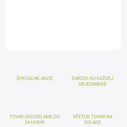
Tento moderný samozavlažovací kvetináč s dĺžkou 80 cm je
ideálnym riešením pre skrášlenie vašich terás, balkónov a záhrad.
Jeho elegantný dizajn pripomínajúci ratan a odolný materiál
zaručujú dlhodobú spokojnosť.
DETAILNÉ INFORMÁCIE
OPÝTAŤ SA
ŠPECIÁLNE AKCIE
DARČEK KU KAŽDEJ
OBJEDNÁVKE
TOVAR ODOSIELAME DO
VŠETOK TOVAR NA
24 HODÍN
SKLADE