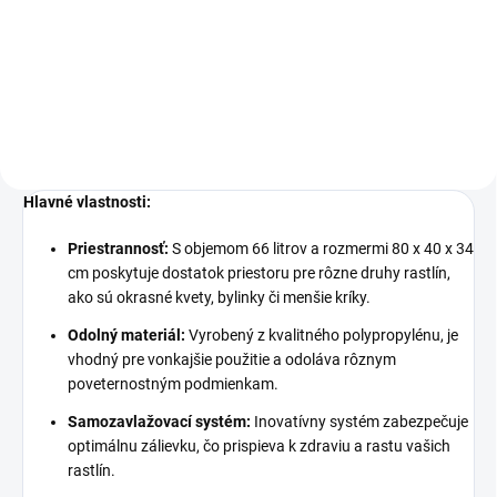
pre tých, ktorí si cenia krásu
prírodného dizajnu. Jeho vzhľad
pripomínajúci ratanový výplet
skvele zapadne do rôznych štýlov
a oživí každý...
Hlavné vlastnosti:
Priestrannosť:
S objemom 66 litrov a rozmermi 80 x 40 x 34
cm poskytuje dostatok priestoru pre rôzne druhy rastlín,
ako sú okrasné kvety, bylinky či menšie kríky.
Odolný materiál:
Vyrobený z kvalitného polypropylénu, je
vhodný pre vonkajšie použitie a odoláva rôznym
poveternostným podmienkam.
Samozavlažovací systém:
Inovatívny systém zabezpečuje
optimálnu zálievku, čo prispieva k zdraviu a rastu vašich
rastlín.