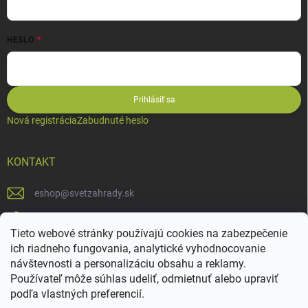
HESLO
Prihlásiť sa
Nová registrácia
Zabudnuté heslo
KONTAKT
eshop
@
svetzahrady.sk
0902994455
Tieto webové stránky používajú cookies na zabezpečenie
SvetZahrady
ich riadneho fungovania, analytické vyhodnocovanie
návštevnosti a personalizáciu obsahu a reklamy.
Používateľ môže súhlas udeliť, odmietnuť alebo upraviť
podľa vlastných preferencií.