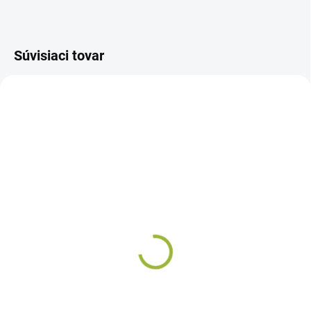
Súvisiaci tovar
SKLADOM
Samozavlažovací truhlík
Natural, 40cm, Čokoláda
€6
Do košíka
Truhlík Natural je skvelou voľbou