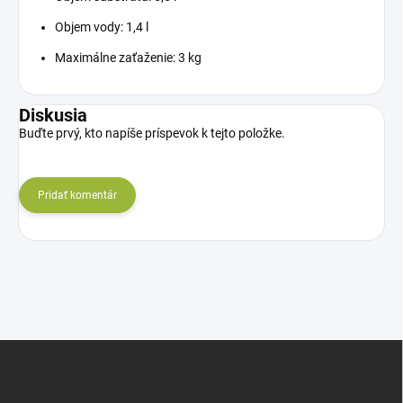
Objem vody: 1,4 l
Maximálne zaťaženie: 3 kg
Diskusia
Buďte prvý, kto napíše príspevok k tejto položke.
Pridať komentár
Z
á
p