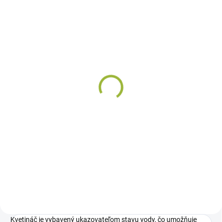
SKLADOM
Truhlík MARETA -
čokoláda + bronz
€10,75
od
Detail
Dizajnový, samozavlažovací
truhlík Mareta ponúka širokú
škálu farebných variantov,
ideálne sa kombinuje so
závesným kvetináčom Mareta.
Súčasťou truhlíka sú knoty,
hladinomer a...
Kvetináč je vybavený ukazovateľom stavu vody, čo umožňuje