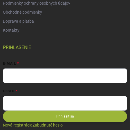
Podmienky ochrany osobných údajov
Obchodné podmienky
Doprava a platba
Kontakty
PRIHLÁSENIE
E-MAIL
HESLO
Prihlásiť sa
Nová registrácia
Zabudnuté heslo